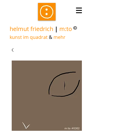
helmut friedrich
|
m:to
©
kunst im quadrat
&
mehr