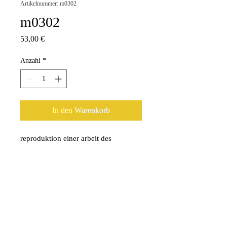
Artikelnummer: m0302
m0302
Preis
53,00 €
Anzahl
*
In den Warenkorb
reproduktion einer arbeit des 
künstlers helmut friedrich (m:to) . 10 
x 10 cm (im original zeichnung 20 x 
20 cm) . aludibond hinter acrylglas 
mit aufhängung (hergestellt durch 
whitewall).