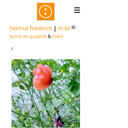
helmut friedrich
|
m:to
©
kunst im quadrat
&
mehr