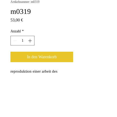
Artikelnummer: m0319
m0319
Preis
53,00 €
Anzahl
*
In den Warenkorb
reproduktion einer arbeit des 
künstlers helmut friedrich (m:to) . 10 
x 10 cm (im original fotografie) . 
aludibond hinter acrylglas mit 
aufhängung (hergestellt durch 
whitewall).