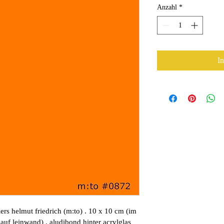
Anzahl
*
I
lers helmut friedrich (m:to) . 10 x 10 cm (im 
auf leinwand) . aludibond hinter acrylglas 