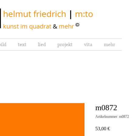
|
|
helmut friedrich
m:to
©
kunst im quadrat
&
mehr
bild
text
lied
projekt
vita
mehr
m0872
Artikelnummer: m0872
Preis
53,00 €